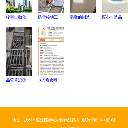
新標桿
樓宇自動化
防雷接地工
艱難的制造
匠心打造品
控制系統機
程施工方案
一家中國鄉
牌實力，漢
電設備安裝
詳解——以
鎮民營工廠
庭韌性發展
的技術重點
安一方防雷
被迫智能化
保持精益增
與智能化安
公司為例
變身的心酸
長——智能
裝工程要點
故事
化安裝工程
的創新實踐
品質筆記③
315晚會曝
越是寒冬，
光商戶“偷
越要敢于投
臉”技術，
資智能化安
上海兩企業
裝工程——
被點名，市
地址：成都市溫江區柳城街辦南江路289號附9號3棟1層9號
黎干的逆勢
場監管部門