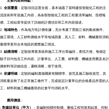
主要內容與特點
：
1.
全面覆蓋
：定額項目設置全面，基本涵蓋了當時建筑智能化工程的主
流技術和常規施工內容，為各類智能化工程的工程量清單編制、投標報
價、工程結算等提供了詳細的計價項目和工作內容描述。
2.
地域特色
：作為地方性計價依據，充分考慮了黑龍江省的氣候條件、
施工環境、人工材料價格水平等地域因素，其人工、材料、機械臺班消耗
量標準更符合本地區的實際施工情況。
3.
結構清晰
：定額按專業系統和施工工序分章編排，查找方便。每個定
額子目均包含工作內容、計量單位、人工費、材料費、機械使用費及未計
價材料等詳細信息，邏輯清晰，便于使用。
4.
依據明確
：定額的編制遵循國家有關標準、規范及施工驗收規范，其
消耗量反映了在正常施工條件下，完成規定計量單位的合格產品所需的人
工、材料和施工機械臺班的社會平均消耗水平。
應用價值
：
-
對建設單位（甲方）
：是編制招標控制價、審核工程預算和結算、控制