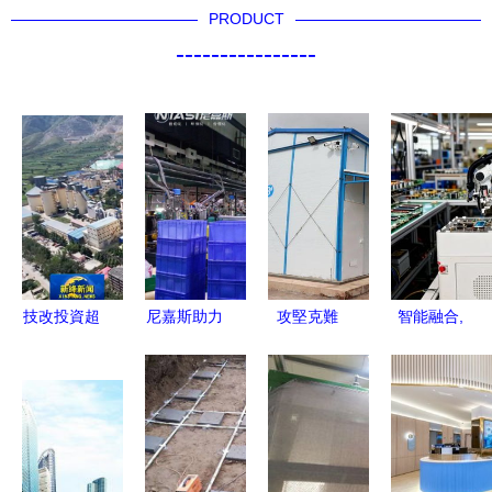
PRODUCT
----------------
技改投資超
尼嘉斯助力
攻堅克難
智能融合,
10億 威頓
中國工業市
中建五局9
即刻啟航
水泥智能化
場開啟智能
天建成廣西
富唯智能復
綠色工廠建
化工廠時代
區邊境防疫
合機器人引
設提速，撬
項目智能化
領柔性制造
動行業轉型
安裝工程
新時代