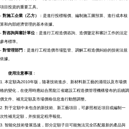
項目投資的重要工具。
-
對施工企業（乙方）
：是進行投標報價、編制施工圖預算、進行成本核
算和內部經濟管理的基本依據。
-
對咨詢與審計單位
：是進行工程造價咨詢、造價鑒定和審計工作的法定
參考標準。
-
對管理部門
：是進行工程造價市場監管、調解工程造價糾紛的技術法規
依據。
使用注意事項
：
1. 本定額為2010年版，隨著技術進步、新材料新工藝的涌現以及市場價
格的變化，在使用時應結合黑龍江省建設工程造價管理機構發布的后續調
價文件、補充定額及市場價格信息進行動態調整。
2. 對于定額中未包含的新技術、新工藝項目，可參照相近項目或編制一
次性補充定額，并按規定程序報批。
3. 智能化技術發展迅速，部分定額子目可能無法完全匹配最新的產品與